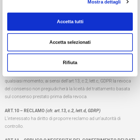
Mostra dettagli
ART.8 – DIRITTI DELL’INTERESSATO
(cfr. art.13, c.2, lett.b,
GDRP)
Accetta tutti
L’interessato ha diritto di chiedere al titolare del trattamento
l’accesso ai dati personali e la rettifica o la cancellazione degli
Accetta selezionati
stessi o la limitazione del trattamento che lo riguardano o di
opporsi al loro trattamento, oltre al diritto di portabilità dei dati.
Rifiuta
ART.9 – REVOCA DEL CONSENSO
(cfr. art.13, c.2, lett.c, GDRP)
L’interessato ha diritto di revocare il consenso al trattamento in
qualsiasi momento; ai sensi dell’art.13, c.2, lett.c, GDPR la revoca
del consenso non pregiudicherà la liceità del trattamento basata
sul consenso prestato prima della revoca.
ART.10 – RECLAMO
(cfr. art.13, c.2, lett.d, GDRP)
L’interessato ha diritto di proporre reclamo ad un’autorità di
controllo.