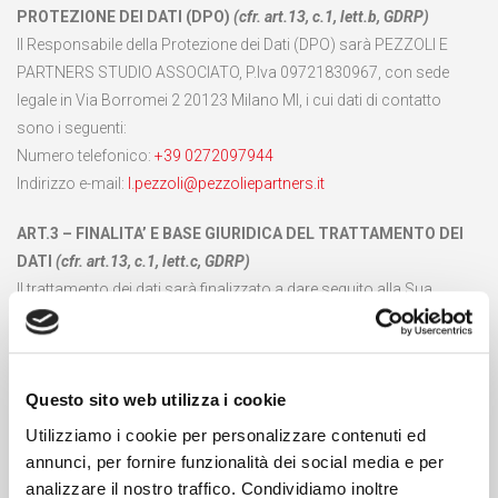
PROTEZIONE DEI DATI (DPO)
(cfr. art.13, c.1, lett.b, GDRP)
Il Responsabile della Protezione dei Dati (DPO) sarà PEZZOLI E
PARTNERS STUDIO ASSOCIATO, P.Iva 09721830967, con sede
legale in Via Borromei 2 20123 Milano MI, i cui dati di contatto
sono i seguenti:
Numero telefonico:
+39 0272097944
Indirizzo e-mail:
l.pezzoli@pezzoliepartners.it
ART.3 – FINALITA’ E BASE GIURIDICA DEL TRATTAMENTO DEI
DATI
(cfr. art.13, c.1, lett.c, GDRP)
Il trattamento dei dati sarà finalizzato a dare seguito alla Sua
richiesta di essere ricontattato per ricevere maggiori informazioni
sui nostri servizi.
Il trattamento sarà basato sul consenso dell’interessato, che
Questo sito web utilizza i cookie
dovrà essere conferito mediante sottoscrizione delle dichiarazioni
in calce alla presente informativa privacy alla quale il consenso
Utilizziamo i cookie per personalizzare contenuti ed
farà espresso riferimento.
annunci, per fornire funzionalità dei social media e per
analizzare il nostro traffico. Condividiamo inoltre