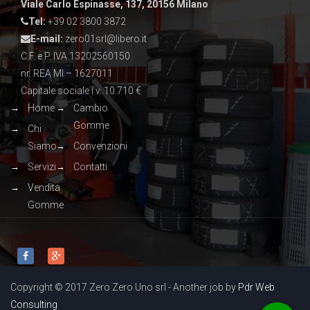
Viale Carlo Espinasse, 137, 20156 Milano
Tel:
+39 02 3800 3872
E-mail:
zero01srl@libero.it
C.F. e P. IVA 13202560150
nr. REA MI – 1627011
Capitale sociale i.v. 10.710 €
Home
Cambio
Gomme
Chi
Siamo
Convenzioni
Servizi
Contatti
Vendita
Gomme
Copyright © 2017 Zero Zero Uno srl - Another job by
Pdr Web
Consulting